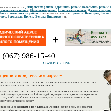
Днепровском районе
Дарницком районе
Подольском районе
гда в наличии адреса в:
,
,
,
вченковском районе
Оболонском районе
Голосеевском районе
Деснянском рай
,
,
,
йоне
Святошинском районе
Бровары
Вышгород
Белая 
,
, а также в городах, таких как:
,
,
стов
Борисполь
Ирпень
Боярка
Вишневом
,
,
,
,
и др.
+
:
(067) 986-15-40
ЗАКАЗАТЬ ON-LINE
ещений с юридическим адресом
тонахождение перманентно действующего органа юридического лица, которое
предприятия и подтверждении о регистрации.
 местанохождения - это местонахождение предприятия, филиалов, по которому
озяйственную деятельность. Сейчас в действующем законодательстве Украины нет
 того, чтобы
юридическое лицо
размещалось и осуществляло деятельность
воему юридическому адресу.
адрес в Голосеевском р-не г. Киева, в Фастове
" лежит в том, что владелец
вляет субъекту возможность зарегистрировать свою фирму по адресу этого