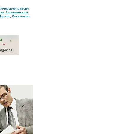
Печерском районе
,
оне
Соломенском
,
Церквь
Васильков
,
,