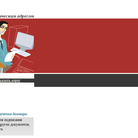
ическим адресом
казать адрес
учения договора:
для подписания
других документов,
ги.