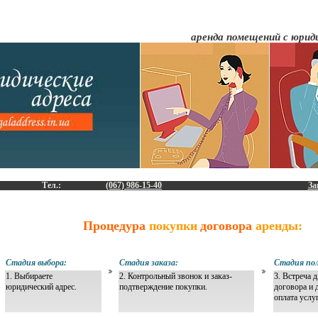
аренда помещений с юрид
Тел.:
(067) 986-15-40
За
Процедура
покупки
договора
аренды:
Стадия выбора:
Стадия заказа:
Стадия пол
1. Выбираете
2. Контрольный звонок и заказ-
3. Встреча 
юридический адрес.
подтверждение покупки.
договора и 
оплата услу