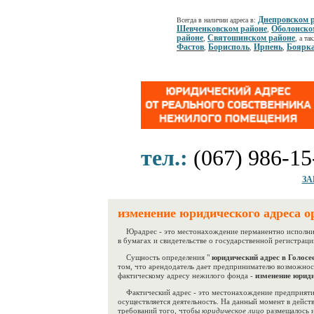
Днепровском 
Всегда в наличии адреса в:
Шевченковском районе
Оболонско
,
районе
Святошинском районе
,
, а та
Фастов
Борисполь
Ирпень
Боярк
,
,
,
тел.:
(067) 986-15
ЗА
изменение юридического адреса о
Юрадрес - это местонахождение перманентно исполните
в бумагах и свидетельстве о государственной регистраци
Сущность определения "
юридический адрес в Голосее
том, что арендодатель дает предпринимателю возможно
фактическому адресу нежилого фонда -
изменение юриди
Фактический адрес - это местонахождение предприятия
осуществляется деятельность. На данный момент в дейс
требований того, чтобы
юридическое лицо
размещалось и