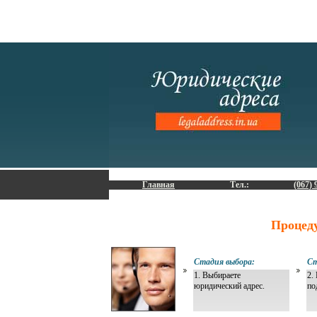
Главная
Тел.:
(067) 
Процед
Стадия выбора:
Ст
1. Выбираете
2.
юридический адрес.
по