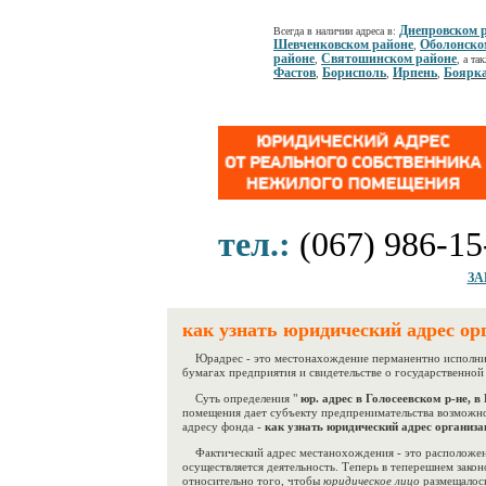
Днепровском 
Всегда в наличии адреса в:
Шевченковском районе
Оболонско
,
районе
Святошинском районе
,
, а та
Фастов
Борисполь
Ирпень
Боярк
,
,
,
тел.:
(067) 986-15
ЗА
как узнать юридический адрес ор
Юрадрес - это местонахождение перманентно исполните
бумагах предприятия и свидетельстве о государственной
Суть определения "
юр. адрес в Голосеевском р-не, в
помещения дает субъекту предпренимательства возможно
адресу фонда -
как узнать юридический адрес организа
Фактический адрес местанохождения - это расположен
осуществляется деятельность. Теперь в теперешнем зако
относительно того, чтобы
юридическое лицо
размещалось