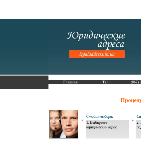
Главная
Тел.:
(067) 
Процед
Стадия выбора:
Ст
1. Выбираете
2.
юридический адрес.
по