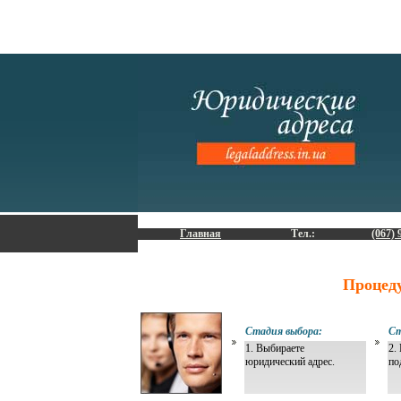
Главная
Тел.:
(067) 
Процед
Стадия выбора:
Ст
1. Выбираете
2.
юридический адрес.
по