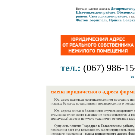
Днепровском 
Всегда в наличии адреса в:
Шевченковском районе
Оболонско
,
районе
Святошинском районе
,
, а та
Фастов
Борисполь
Ирпень
Боярк
,
,
,
тел.:
(067) 986-15
ЗА
смена юридического адреса фирм
Юр. адрес являеться местонахождением постоянно испол
главных бумагах предприятия и подтверждении о госуда
Юр. адреса сейчас в большинстве случаев оформляют
этом конкретное место в аренду не предоставляется, а то
арендуемый адрес и получать туда почту от органов влас
Сущность понятия "
юрадрес в Голосеевском районе,
помещения дает спд возможность зарегистрировать свою
нежилого помещения -
смена юридического адреса фи