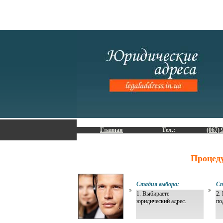
Главная
Тел.:
(067) 
Процед
Стадия выбора:
Ст
1. Выбираете
2.
юридический адрес.
по