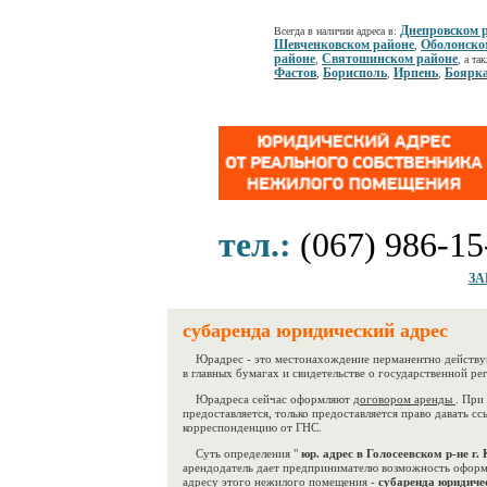
Днепровском 
Всегда в наличии адреса в:
Шевченковском районе
Оболонско
,
районе
Святошинском районе
,
, а та
Фастов
Борисполь
Ирпень
Боярк
,
,
,
тел.:
(067) 986-15
ЗА
субаренда юридический адрес
Юрадрес - это местонахождение перманентно действую
в главных бумагах и свидетельстве о государственной ре
Юрадреса сейчас оформляют
договором аренды
. При
предоставляется, только предоставляется право давать сс
корреспонденцию от ГНС.
Суть определения "
юр. адрес в Голосеевском р-не г.
арендодатель дает предпринимателю возможность оформ
адресу этого нежилого помещения -
субаренда юридиче