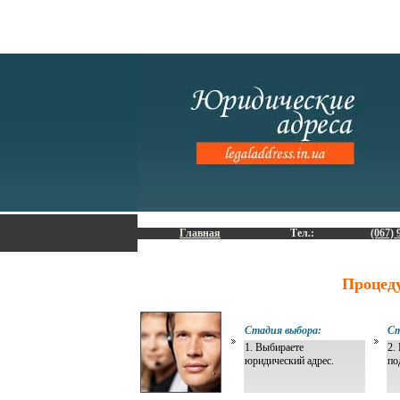
Главная
Тел.:
(067) 
Процед
Стадия выбора:
Ст
1. Выбираете
2.
юридический адрес.
по