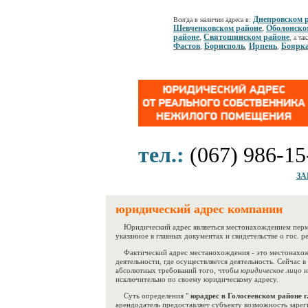
Днепровском 
Всегда в наличии адреса в:
Шевченковском районе
Оболонско
,
районе
Святошинском районе
,
, а та
Фастов
Борисполь
Ирпень
Боярк
,
,
,
тел.:
(067) 986-15
ЗА
юридический адрес компании
Юридический адрес являеться местонахождением перма
указанное в главных документах и свидетельстве о гос. р
Фактический адрес местанохождения - это местонахож
деятельности, где осуществляется деятельность. Сейчас в
абсолютных требований того, чтобы
юридическое лицо
н
исключительно по своему юридическому адресу.
Суть определения "
юрадрес в Голосеевском районе г
арендодатель предоставляет субъекту возможность заре