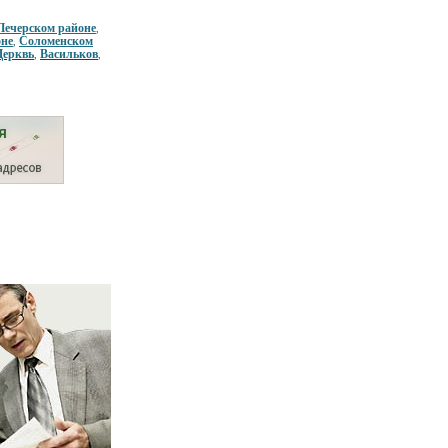
Печерском районе
,
оне
Соломенском
,
Церквь
Васильков
,
,