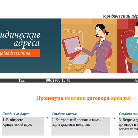
юридический ад
Тел.:
(067) 986-15-40
За
Процедура
покупки
договора
аренды:
Стадия выбора:
Стадия заказа:
Стадия пол
1. Выбираете
2. Контрольный звонок и заказ-
3. Встреча 
юридический адрес.
подтверждение покупки.
договора и 
оплата услу