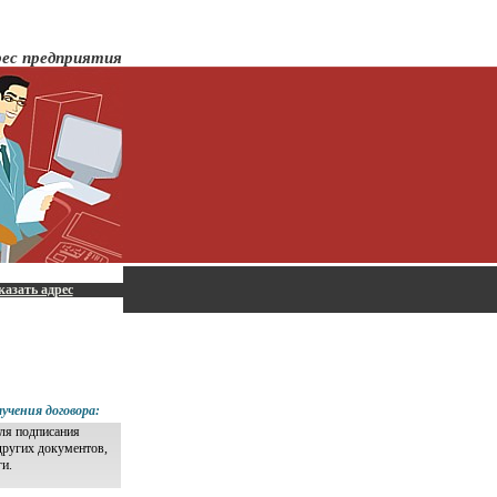
рес предприятия
казать адрес
учения договора:
для подписания
других документов,
ги.