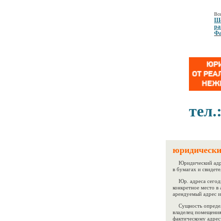
Все
Ше
ра
Фа
тел.
юридически
Юридический адрес
в бумагах и свидете
Юр. адреса сегодн
конкретное место в 
арендуемый адрес и
Сущность определ
владелец помещения
фактическому адрес