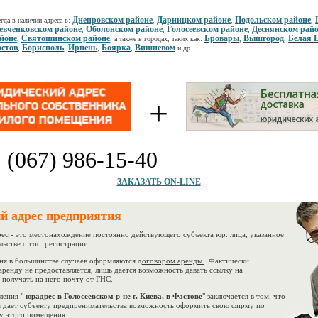
Днепровском районе
Дарницком районе
Подольском районе
гда в наличии адреса в:
,
,
,
вченковском районе
Оболонском районе
Голосеевском районе
Деснянском рай
,
,
,
йоне
Святошинском районе
Бровары
Вышгород
Белая 
,
, а также в городах, таких как:
,
,
стов
Борисполь
Ирпень
Боярка
Вишневом
,
,
,
,
и др.
+
:
(067) 986-15-40
ЗАКАЗАТЬ ON-LINE
й адрес предприятия
 - это местонахождение постоянно действующего субъекта юр. лица, указанное
льстве о гос. регистрации.
я в большинстве случаев оформляются
договором аренды
. Фактически
аренду не предоставляется, лишь дается возможность давать ссылку на
 получать на него почту от ГНС.
ения "
юрадрес в Голосеевском р-не г. Киева, в Фастове
" заключается в том, что
 дает субъекту предпренимательства возможность оформить свою фирму по
у этого помещения.