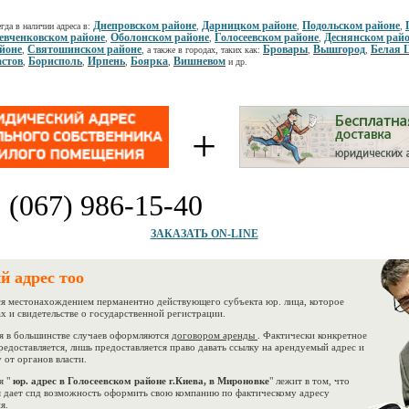
Днепровском районе
Дарницком районе
Подольском районе
гда в наличии адреса в:
,
,
,
вченковском районе
Оболонском районе
Голосеевском районе
Деснянском рай
,
,
,
йоне
Святошинском районе
Бровары
Вышгород
Белая 
,
, а также в городах, таких как:
,
,
стов
Борисполь
Ирпень
Боярка
Вишневом
,
,
,
,
и др.
+
:
(067) 986-15-40
ЗАКАЗАТЬ ON-LINE
й адрес тоо
 местонахождением перманентно действующего субъекта юр. лица, которое
х и свидетельстве о государственной регистрации.
в большинстве случаев оформляются
договором аренды
. Фактически конкретное
редоставляется, лишь предоставляется право давать ссылку на арендуемый адрес и
 от органов власти.
 "
юр. адрес в Голосеевском районе г.Киева, в Мироновке
" лежит в том, что
 дает спд возможность оформить свою компанию по фактическому адресу
я.