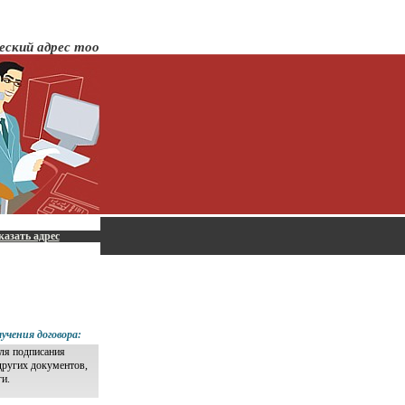
еский адрес тоо
казать адрес
учения договора:
для подписания
других документов,
ги.