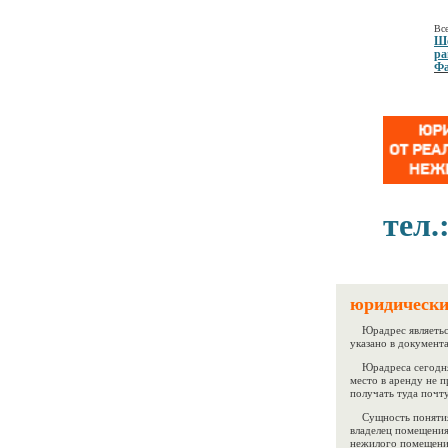
Все
Ше
ра
Фа
тел.
юридически
Юрадрес являеться
указано в документа
Юрадреса сегодня 
место в аренду не п
получать туда почту
Сущность понятия
владелец помещения
нежилого помещени