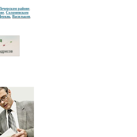
Печерском районе
,
оне
Соломенском
,
Церквь
Васильков
,
,