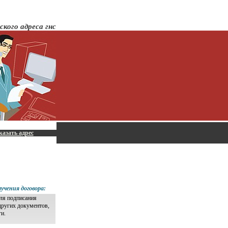
ского адреса гнс
казать адрес
учения договора:
для подписания
других документов,
ги.