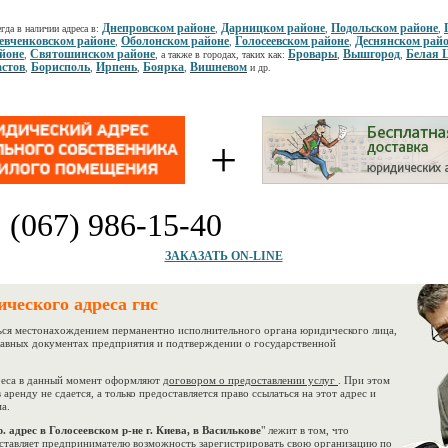
Днепровском районе
Дарницком районе
Подольском районе
гда в наличии адреса в:
,
,
,
вченковском районе
Оболонском районе
Голосеевском районе
Деснянском рай
,
,
,
йоне
Святошинском районе
Бровары
Вышгород
Белая 
,
, а также в городах, таких как:
,
,
стов
Борисполь
Ирпень
Боярка
Вишневом
,
,
,
,
и др.
+
:
(067) 986-15-40
ЗАКАЗАТЬ ON-LINE
ческого адреса гнс
ся местонахождением перманентно исполнительного органа юридического лица,
главных документах предприятия и подтверждении о государственной
са в данный момент оформляют
договором о предоставлении услуг
. При этом
 аренду не сдается, а только предоставляется право ссылаться на этот адрес и
а.
. адрес в Голосеевском р-не г. Киева, в Василькове
" лежит в том, что
ставляет предпринимателю возможность зарегистрировать свою организацию по