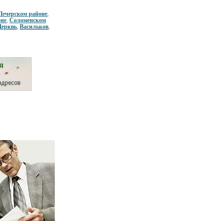
Печерском районе
,
оне
Соломенском
,
Церквь
Васильков
,
,