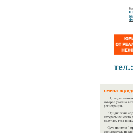
Все
Ше
ра
Фа
тел.
смена юриди
Юр. адрес являеть
которое указано в 
регистрации.
Юридические адре
натуральное место в
получать туда письм
Суть понятия "
юр
арендодатель предо