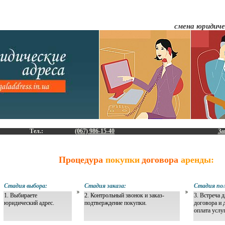
смена юридиче
Тел.:
(067) 986-15-40
За
Процедура
покупки
договора
аренды:
Стадия выбора:
Стадия заказа:
Стадия пол
1. Выбираете
2. Контрольный звонок и заказ-
3. Встреча 
юридический адрес.
подтверждение покупки.
договора и 
оплата услу